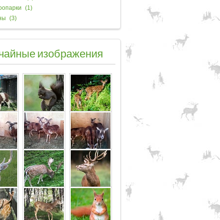
оопарки
(1)
ны
(3)
чайные изображения