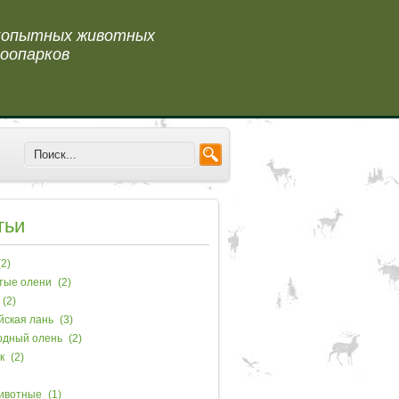
 копытных животных
оопарков
тьи
2)
тые олени
(2)
(2)
йская лань
(3)
одный олень
(2)
к
(2)
ивотные
(1)