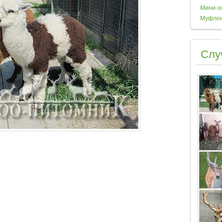
Мини-з
Муфло
Слу