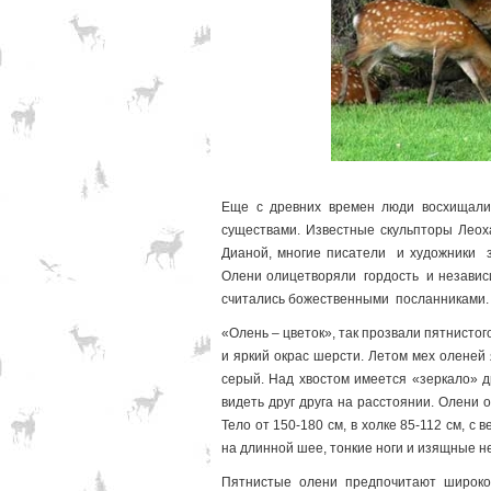
Еще с древних времен люди восхищали
существами. Известные скульпторы Леох
Дианой, многие писатели и художники з
Олени олицетворяли гордость и независи
считались божественными посланниками
«Олень – цветок», так прозвали пятнистог
и яркий окрас шерсти. Летом мех оленей
серый. Над хвостом имеется «зеркало» д
видеть друг друга на расстоянии. Олени
Тело от 150-180 см, в холке 85-112 см, с
на длинной шее, тонкие ноги и изящные не
Пятнистые олени предпочитают широко