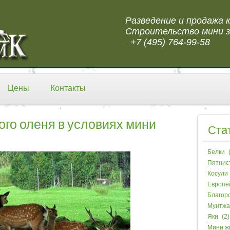
Разведение и продажа
Строительство мини з
+7 (495) 764-99-58
Цены
Контакты
го оленя в условиях мини
Ста
Белки
(
Пятнис
Косули
Европе
Благор
Мунтжа
Яки
(2)
Мини ж