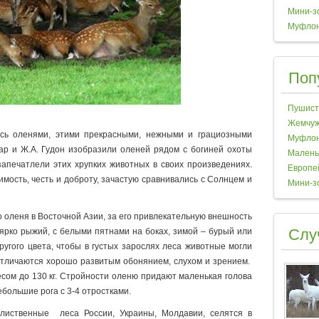
Мини-з
Муфло
Поп
Пушист
Жемчуж
сь оленями, этими прекрасными, нежными и грациозными
Муфло
ар и Ж.А. Гудон изобразили оленей рядом с богиней охоты
Малень
апечатлели этих хрупких животных в своих произведениях.
Европе
мость, честь и доброту, зачастую сравнивались с Солнцем и
Мини-з
.
о оленя в Восточной Азии, за его привлекательную внешность
 ярко рыжий, с белыми пятнами на боках, зимой – бурый или
Слу
ругого цвета, чтобы в густых зарослях леса животные могли
 отличаются хорошо развитым обонянием, слухом и зрением.
 весом до 130 кг. Стройности оленю придают маленькая голова
большие рога с 3-4 отростками.
лиственные леса России, Украины, Молдавии, селятся в