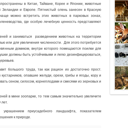
спространены в Китае, Тайване, Корее и Японии, животные
й Зеландии и Европе. Пятнистый олень занесен в Красную
чаще можно встретить этих животных в парковых зонах,
оленеводства, где особую лечебную ценность представляют
леней и заниматься разведением животных на территории
лью или для увеличения численности. Для этого потребуется
вянным домиком, внутри которого помещаются поилки для
мушки должны быть устойчивыми и легко дезинфицироваться,
деревьев.
ит большого труда, так как рацион их достаточно прост.
 кустарников, опавшие желуди, орехи, грибы и ягоды, кору и
вать сеном, силосом, корнеплодами и смесями из зерновых и
ней в мини зоопарке, то тем самым значительно увеличите
 лет.
 украшением приусадебного ландшафта, показателем
ношения к природе.