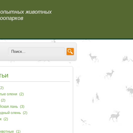
 копытных животных
оопарков
тьи
2)
тые олени
(2)
(2)
йская лань
(3)
одный олень
(2)
к
(2)
ивотные
(1)