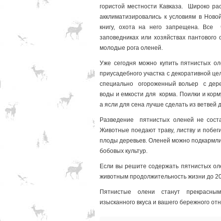
гористой местности Кавказа. Широко ра
акклиматизировались к условиям в Ново
книгу, охота на него запрещена. Все 
заповедниках или хозяйствах пантового 
молодые рога оленей.
Уже сегодня можно купить пятнистых о
приусадебного участка с декоративной це
специально огороженный вольер с дере
воды и емкости для корма. Поилки и кор
а ясли для сена лучше сделать из ветвей 
Разведение пятнистых оленей не состав
Животные поедают траву, листву и побеги
плоды деревьев. Оленей можно подкармли
бобовых культур.
Если вы решите содержать пятнистых оле
животным продолжительность жизни до 20
Пятнистые олени станут прекрасным
изысканного вкуса и вашего бережного от