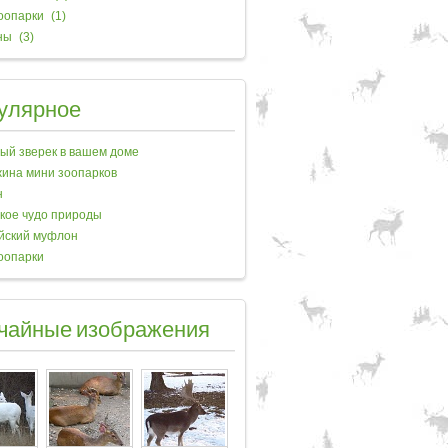
оопарки
(1)
ны
(3)
улярное
ый зверек в вашем доме
ина мини зоопарков
н
кое чудо природы
йский муфлон
оопарки
чайные изображения