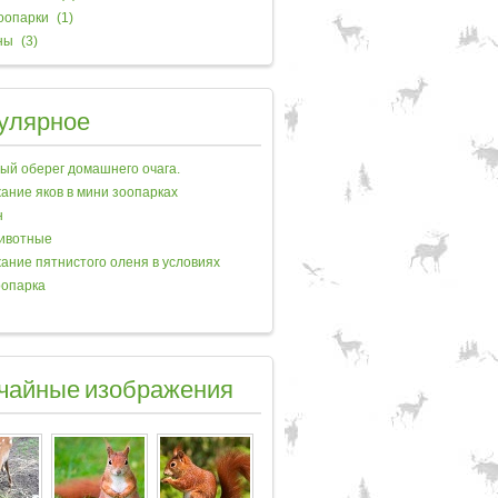
оопарки
(1)
ны
(3)
улярное
ый оберег домашнего очага.
ание яков в мини зоопарках
н
ивотные
ание пятнистого оленя в условиях
оопарка
чайные изображения