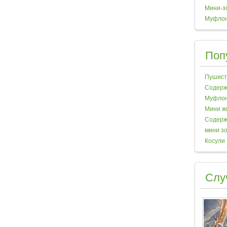
Мини-з
Муфло
Поп
Пушист
Содерж
Муфло
Мини ж
Содерж
мини з
Косули
Слу