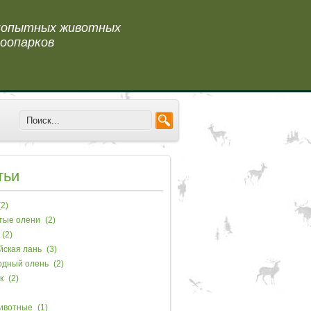
 копытных животных
оопарков
тьи
2)
тые олени
(2)
(2)
йская лань
(3)
одный олень
(2)
к
(2)
ивотные
(1)